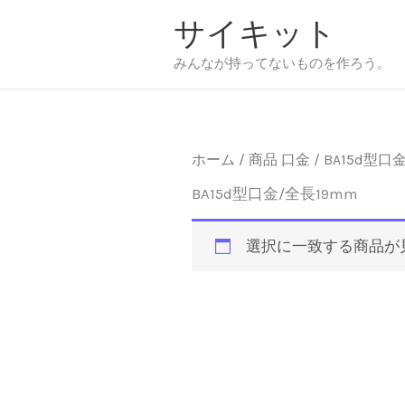
内
サイキット
容
を
みんなが持ってないものを作ろう。
ス
キ
ッ
プ
ホーム
/ 商品 口金 / BA15d型口
BA15d型口金/全長19mm
選択に一致する商品が