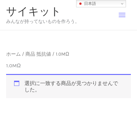
内
日本語
サイキット
容
メ
を
みんなが持ってないものを作ろう。
ス
イ
キ
ッ
プ
ン
ホーム
/ 商品 抵抗値 / 1.0MΩ
メ
1.0MΩ
ニ
選択に一致する商品が見つかりませんで
した。
ュ
ー