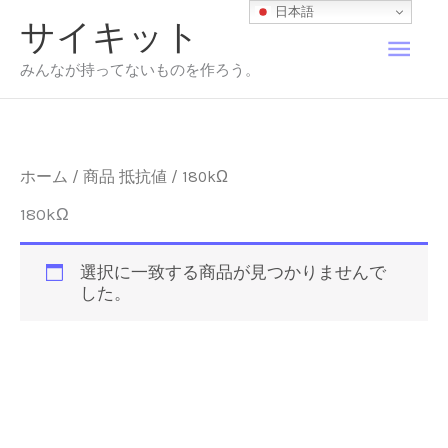
内
日本語
サイキット
容
メ
を
みんなが持ってないものを作ろう。
ス
イ
キ
ッ
プ
ン
ホーム
/ 商品 抵抗値 / 180kΩ
メ
180kΩ
ニ
選択に一致する商品が見つかりませんで
した。
ュ
ー