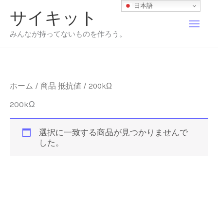
内
日本語
サイキット
容
メ
を
みんなが持ってないものを作ろう。
ス
イ
キ
ッ
プ
ン
ホーム
/ 商品 抵抗値 / 200kΩ
メ
200kΩ
ニ
選択に一致する商品が見つかりませんで
した。
ュ
ー