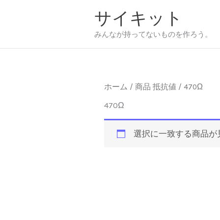
内
サイキット
容
を
みんなが持ってないものを作ろう。
ス
キ
ッ
プ
ホーム
/ 商品 抵抗値 / 470Ω
470Ω
選択に一致する商品が