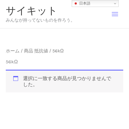
内
日本語
サイキット
容
メ
を
みんなが持ってないものを作ろう。
ス
イ
キ
ッ
プ
ン
ホーム
/ 商品 抵抗値 / 56kΩ
メ
56kΩ
ニ
選択に一致する商品が見つかりませんで
した。
ュ
ー