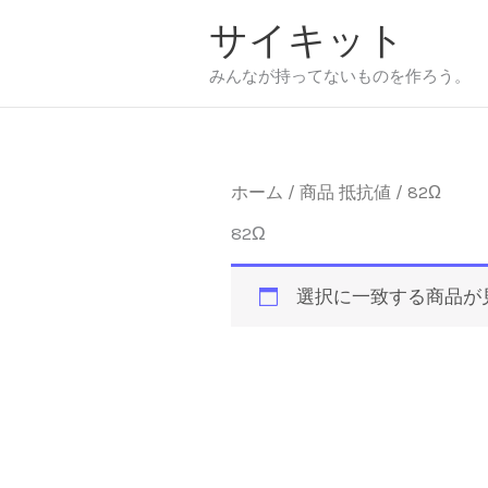
内
サイキット
容
を
みんなが持ってないものを作ろう。
ス
キ
ッ
プ
ホーム
/ 商品 抵抗値 / 82Ω
82Ω
選択に一致する商品が