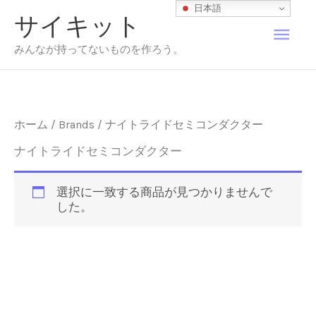
内
日本語
サイキット
容
メ
を
みんなが持ってないものを作ろう。
ス
イ
キ
ッ
プ
ン
ホーム
/ Brands / ナイトライドセミコンダクター
メ
ナイトライドセミコンダクター
ニ
選択に一致する商品が見つかりませんで
した。
ュ
ー