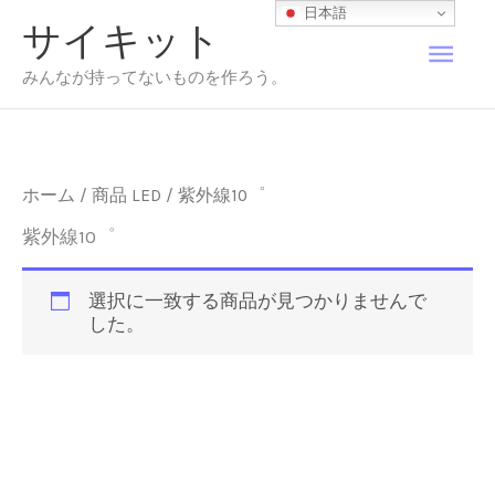
内
日本語
サイキット
容
メ
を
みんなが持ってないものを作ろう。
ス
イ
キ
ッ
プ
ン
ホーム
/ 商品 LED / 紫外線10゜
メ
紫外線10゜
ニ
選択に一致する商品が見つかりませんで
した。
ュ
ー