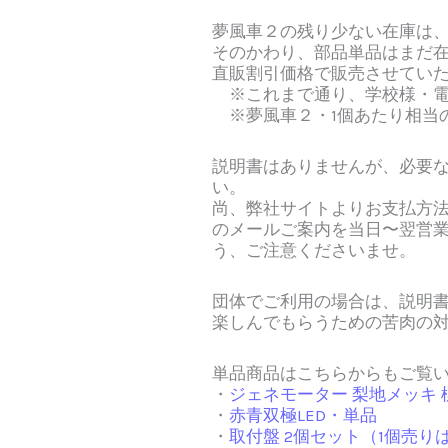
夢風車２の残り少ない在庫は
そのかわり、部品単品はまだ
直販割引価格で販売させてい
※これまで通り、学校様・電
※夢風車２・1個あたり相当の
説明書はありませんが、必要
い。
尚、弊社サイトよりお支払方
のメールご案内を当日〜翌営
う、ご注意くださいませ。
団体でご利用の場合は、説明
楽しんでもらうための苦肉の
単品商品はこちらからもご覧い
・
ジェネモーター 梨地メッキ
・
赤青双極LED・単品
・
取付盤 2個セット（1個売り