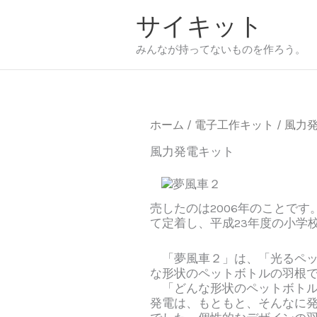
内
サイキット
容
を
みんなが持ってないものを作ろう。
ス
キ
ッ
プ
ホーム
/
電子工作キット
/ 風力
風力発電キット
売したのは2006年のことで
て定着し、平成23年度の小学
「夢風車２」は、「光るペット
な形状のペットボトルの羽根で
「どんな形状のペットボトル
発電は、もともと、そんなに