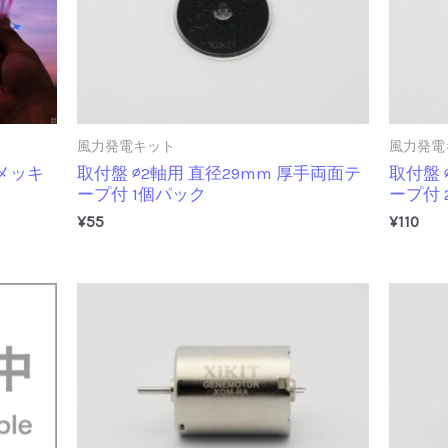
風力発電キット
風力発電
メッキ
取付盤 ∅2軸用 直径29mm 厚手両面テ
取付盤 
ープ付 1個パック
ープ付 
¥
55
¥
110