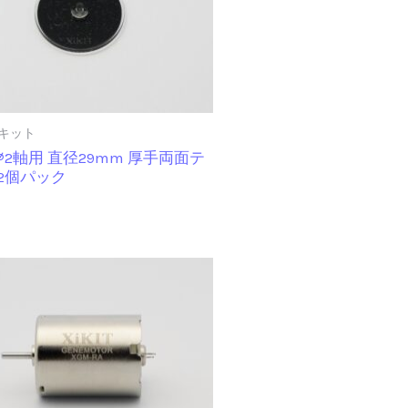
キット
∅2軸用 直径29mm 厚手両面テ
2個パック