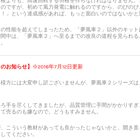
羽根よりも、高速回転する羽根を作らなければなりません。
うのですが、初めて風力発電に触れるのですから、のびのび
た！」という達成感があれば、もっと面白いのではないかと
の性能を超えてしまったため、「夢風車２」以外のキット
期間中は、「夢風車２」へ至るまでの改良の道程を見られる
た。
了のお知らせ】
※2018年7月12日更新
客様方には大変申し訳ございませんが、夢風車２シリーズは
いろ手を尽くしてきましたが、品質管理に手間がかかりすぎ
して売るのも嫌なので。どうもすみません。
が、こういう教材があっても良かったじゃないかと、開き直
にしてください。