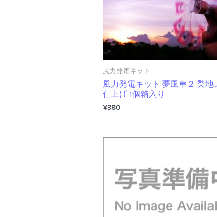
風力発電キット
風力発電キット 夢風車２ 梨地
仕上げ 1個箱入り
¥
880