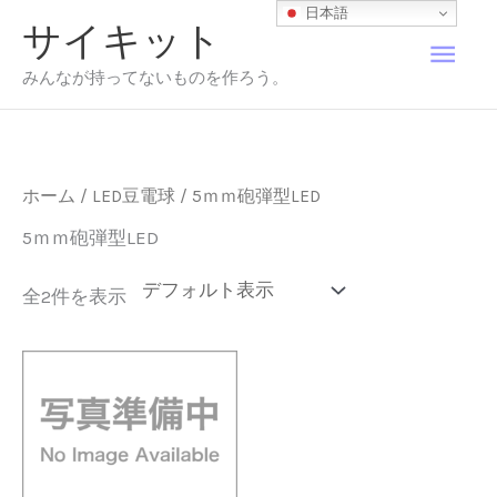
内
日本語
サイキット
容
メ
を
みんなが持ってないものを作ろう。
ス
イ
キ
ッ
プ
ン
ホーム
/
LED豆電球
/ 5ｍｍ砲弾型LED
メ
5ｍｍ砲弾型LED
ニ
全2件を表示
ュ
ー