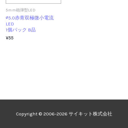
5ｍｍ砲弾型LED
∅5.0赤青双極微小電流
LED
1個パック B品
¥
55
Copyright © 2006-2026 サイキット株式会社