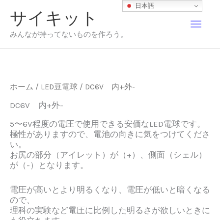
内
日本語
サイキット
容
メ
を
みんなが持ってないものを作ろう。
ス
イ
キ
ッ
プ
ン
ホーム
/
LED豆電球
/ DC6V 内+外-
メ
DC6V 内+外-
ニ
5〜6V程度の電圧で使用できる安価なLED電球です。
極性がありますので、電池の向きに気をつけてくださ
い。
ュ
お尻の部分（アイレット）が（+）、側面（シェル）
が（-）となります。
ー
電圧が高いとより明るくなり、電圧が低いと暗くなる
ので、
理科の実験など電圧に比例した明るさが欲しいときに