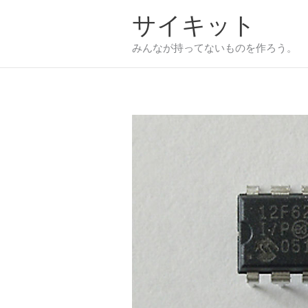
内
サイキット
容
を
みんなが持ってないものを作ろう。
ス
キ
ッ
プ