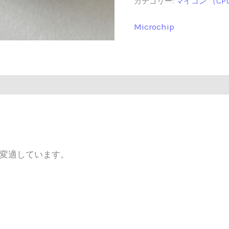
カテゴリー:
マイコン （CP
Microchip
ー (0)
変適しています。