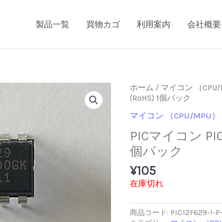
製品一覧
買物カゴ
利用案内
会社概要
ホーム
/
マイコン （CPU/
(RoHS) 1個パック
マイコン （CPU/MPU）
PICマイコン PIC12
個パック
¥
105
在庫切れ
商品コード:
PIC12F629-I-P