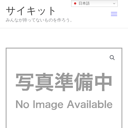
内
日本語
サイキット
容
メ
を
みんなが持ってないものを作ろう。
ス
イ
キ
ッ
プ
ン
メ
ニ
ュ
ー