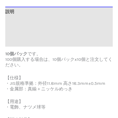
ク
個
説明
追加情報
Brand
レビュー (0)
10個パック
です。
100個購入する場合は、10個パックx10個
と注文してく
ださい。
【仕様】
・JIS規格準拠：外径11.8mm 高さ18.3mm±0.5mm
・金属部：真鍮＋ニッケルめっき
【用途】
・電飾、ナツメ球等