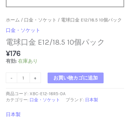
ホーム
/
口金・ソケット
/ 電球口金 E12/18.5 10個パック
口金・ソケット
電球口金 E12/18.5 10個パック
¥
176
有効:
在庫あり
電
-
+
お買い物カゴに追加
球
口
金
商品コード:
XBC-E12-18R5-DA
E12/18.5
カテゴリー:
口金・ソケット
ブランド:
日本製
10
個
日本製
パ
ッ