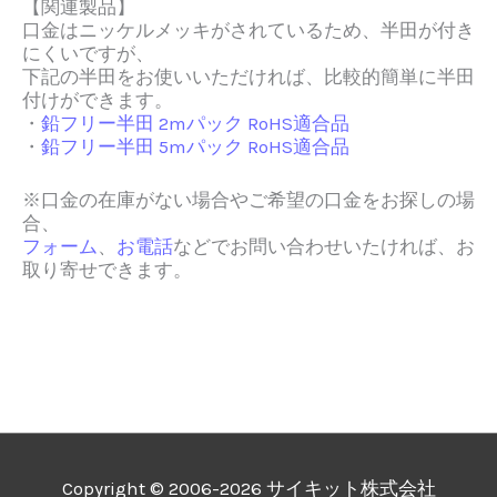
【関連製品】
口金はニッケルメッキがされているため、半田が付き
にくいですが、
下記の半田をお使いいただければ、比較的簡単に半田
付けができます。
・
鉛フリー半田 2mパック RoHS適合品
・
鉛フリー半田 5mパック RoHS適合品
※口金の在庫がない場合やご希望の口金をお探しの場
合、
フォーム
、
お電話
などでお問い合わせいたければ、お
取り寄せできます。
Copyright © 2006-2026 サイキット株式会社