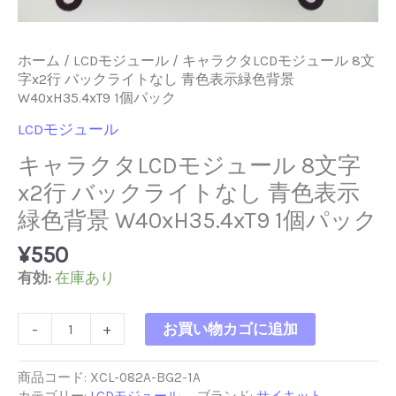
ホーム
/
LCDモジュール
/ キャラクタLCDモジュール 8文
字x2行 バックライトなし 青色表示緑色背景
W40xH35.4xT9 1個パック
LCDモジュール
キャラクタLCDモジュール 8文字
x2行 バックライトなし 青色表示
緑色背景 W40xH35.4xT9 1個パック
¥
550
有効:
在庫あり
キ
-
+
お買い物カゴに追加
ャ
ラ
ク
商品コード:
XCL-082A-BG2-1A
タ