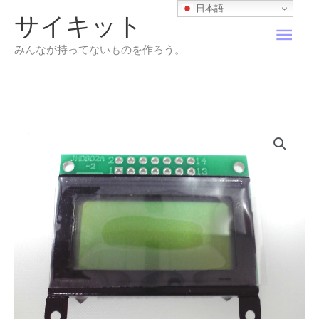
内
日本語
サイキット
容
メ
を
みんなが持ってないものを作ろう。
ス
イ
キ
ッ
プ
ン
メ
ニ
ュ
ー