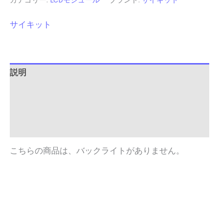
カテゴリー:
LCDモジュール
ブランド:
サイキット
LCD
モ
サイキット
ジ
ュ
ー
ル
8
説明
文
追加情報
字
x2
Brand
行
バ
レビュー (0)
ッ
ク
こちらの商品は、バックライトがありません。
ラ
イ
ト
な
し
青
色