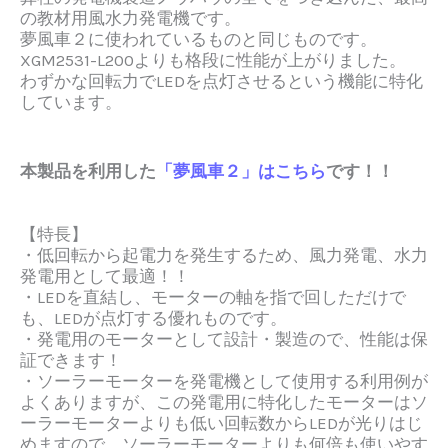
の教材用風水力発電機です。
夢風車２に使われているものと同じものです。
XGM2531-L200よりも格段に性能が上がりました。
わずかな回転力でLEDを点灯させるという機能に特化
しています。
本製品を利用した
「夢風車２」はこちら
です！！
【特長】
・低回転から起電力を発生するため、
風力発電、水力
発電用として最適！！
・LEDを直結し、モーターの軸を指で回しただけで
も、LEDが点灯する優れものです。
・
発電用のモーターとして設計・製造
ので、性能は保
証できます！
・ソーラーモーターを発電機として使用する利用例が
よくありますが、この発電用に特化したモーターはソ
ーラーモーターよりも低い回転数からLEDが光りはじ
めますので、
ソーラーモーターよりも何倍も使いやす