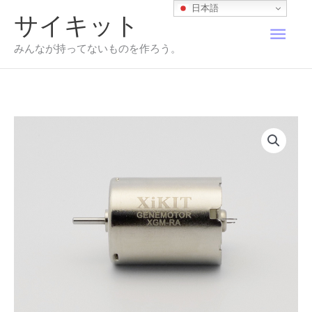
内
日本語
サイキット
容
メ
を
みんなが持ってないものを作ろう。
ス
イ
キ
ッ
プ
ン
メ
ニ
ュ
ー