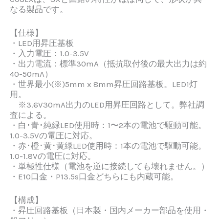
なる製品です。
【仕様】
・LED用昇圧基板
・入力電圧：1.0-3.5V
・出力電流：標準30mA（抵抗取付後の最大出力は約
40-50mA）
・世界最小(※)5mm x 8mm昇圧回路基板。LED1灯
用。
※3.6V30mA出力のLED用昇圧回路として。弊社調
査による。
・白･青･純緑LED使用時：1〜2本の電池で駆動可能。
1.0-3.5Vの電圧に対応。
・赤･橙･黄･黄緑LED使用時：1本の電池で駆動可能。
1.0-1.8Vの電圧に対応。
・単極性仕様（電池を逆に接続しても壊れません。）
・E10口金・P13.5s口金どちらにも内蔵可能。
【構成】
・昇圧回路基板（日本製・国内メーカー部品を使用・