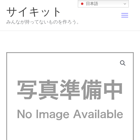
内
日本語
サイキット
容
メ
を
みんなが持ってないものを作ろう。
ス
イ
キ
ッ
プ
ン
メ
ニ
ュ
ー