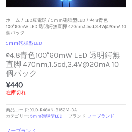
ホーム
/
LED豆電球
/
5ｍｍ砲弾型LED
/ ∅4.8青色
100°60mW LED 透明鍔無直脚 470nm,1.5cd,3.4V@20mA 10
個パック
5ｍｍ砲弾型LED
∅4.8青色100°60mW LED 透明鍔無
直脚 470nm,1.5cd,3.4V@20mA 10
個パック
¥
440
在庫切れ
商品コード:
XLD-R48AN-B152M-DA
カテゴリー:
5ｍｍ砲弾型LED
ブランド:
ノーブランド
ノーブランド