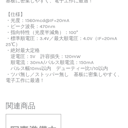
基板に密集しやすく、電子工作に最適！
【仕様】
・光度：1560mcd@IF=20mA
・ピーク波長：470nm
・指向特性（光度半減角）：100°
・標準順電圧：3.4V／最大順電圧：4.0V（IF=20mA
25℃）
・絶対最大定格
逆電圧：5V 許容損失：120mW
順電流：30mA/パルス順電流：150mA
パルス幅10ms以内 デューティー比1/10以内
・ツバ無し／ストッパー無し 基板に密集しやすく、
電子工作に最適！
関連商品