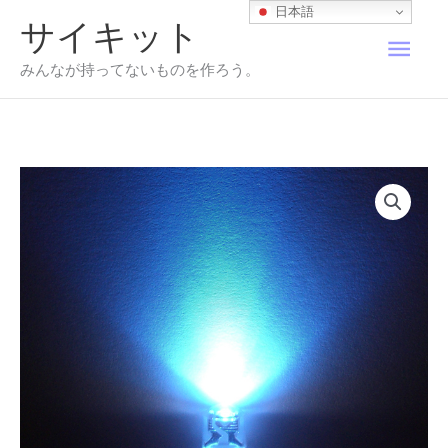
内
日本語
サイキット
容
メ
を
みんなが持ってないものを作ろう。
ス
イ
キ
ッ
プ
ン
メ
ニ
ュ
ー