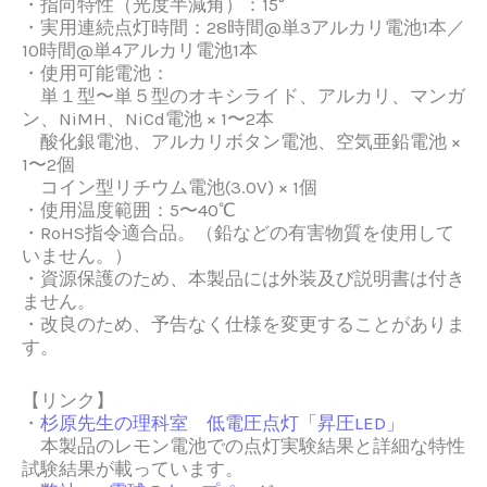
・指向特性（光度半減角）：15°
・実用連続点灯時間：28時間@単3アルカリ電池1本／
10時間@単4アルカリ電池1本
・使用可能電池：
単１型〜単５型のオキシライド、アルカリ、マンガ
ン、NiMH、NiCd電池 × 1〜2本
酸化銀電池、アルカリボタン電池、空気亜鉛電池 ×
1〜2個
コイン型リチウム電池(3.0V) × 1個
・使用温度範囲：5〜40℃
・
RoHS指令適合品。（鉛などの有害物質を使用して
いません。）
・
資源保護のため、本製品には外装及び説明書は付き
ません。
・改良のため、予告なく仕様を変更することがありま
す。
【リンク】
・
杉原先生の理科室 低電圧点灯「昇圧LED」
本製品のレモン電池での点灯実験結果と詳細な特性
試験結果が載っています。