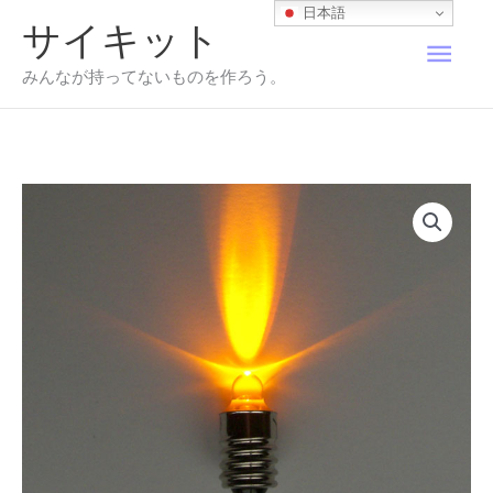
内
日本語
サイキット
容
メ
を
みんなが持ってないものを作ろう。
ス
イ
キ
ッ
プ
ン
メ
ニ
ュ
ー