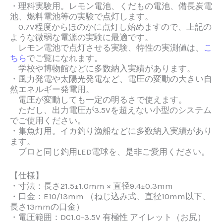
・理科実験用。
レモン電池、くだもの電池、備長炭電
池、燃料電池
等の実験で点灯します。
0.7V程度からほのかに点灯し始めますので、上記の
ような微弱な電源の実験に最適です。
レモン電池で点灯させる実験、特性の実測値は、
こ
ちら
でご覧になれます。
学校や博物館などに多数納入実績があります。
・風力発電や太陽光発電など、電圧の変動の大きい自
然エネルギー発電用。
電圧が変動しても一定の明るさで使えます。
ただし、出力電圧が3.5Vを超えない小型のシステム
でご使用ください。
・集魚灯用。
イカ釣り漁船などに多数納入実績があり
ます。
プロと同じ釣用LED電球を、是非ご愛用ください。
【仕様】
・寸法：長さ21.5±1.0mm × 直径9.4±0.3mm
・口金：E10/13mm （ねじ込み式、直径10mm以下、
長さ13mmの口金）
・電圧範囲：DC1.0-3.5V 有極性
アイレット（お尻）