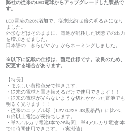
弊社の従来のLED電球からアップグレードした製品で
す。
LED電流の20%増加
で、従来比
約1.2倍の明るさ
になり
ました。
外形などはそのままに、電池が消耗した状態での出力
を増加させました。
日本語の「きらびやか」からネーミングしました。
※以下に記載の仕様は、暫定仕様です。改良のため、
変更する場合があります。
【特長】
・
まぶしい黄橙色光
で輝きます。
・
従来の電球と置き換えるだけ
で使用できます！！
・従来の電球が光らないような
切れかかった電池でも
明るく光ります！！
・従来のニップル球（1.2V 0.22A JIS規格品）に比べ、
６倍以上電池が長持ち
します。
・
単3アルカリ電池1本で28時間
、
単4アルカリ電池1本
で10時間
使用できます。（実測値）