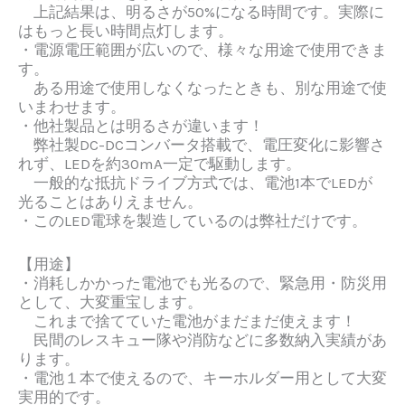
上記結果は、明るさが50%になる時間です。実際に
はもっと長い時間点灯します。
・電源電圧範囲が広いので、様々な用途で使用できま
す。
ある用途で
使用しなくなったときも、別な用途で
使
いまわせます。
・
他社製品とは明るさが違います！
弊社製DC-DCコンバータ搭載で、電圧変化に影響さ
れず、LEDを約30mA一定で駆動します。
一般的な抵抗ドライブ方式では、電池1本でLEDが
光ることはありえません。
・このLED電球を製造しているのは
弊社だけ
です。
【用途】
・消耗しかかった電池でも光るので、
緊急用・防災用
として、大変重宝します。
これまで捨てていた電池がまだまだ使えます！
民間のレスキュー隊や消防などに多数納入実績があ
ります。
・電池１本で使えるので、キーホルダー用として大変
実用的です。