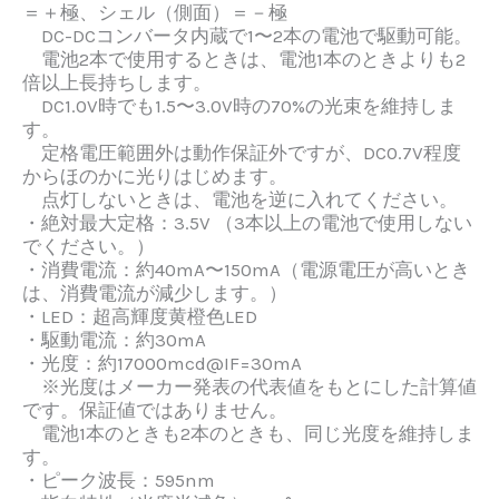
＝＋極
、
シェル（側面）＝－極
DC-DCコンバータ内蔵で1〜2本の電池で駆動可能。
電池2本で使用するときは、電池1本のときよりも2
倍以上長持ちします。
DC1.0V時でも1.5〜3.0V時の70%の光束を維持しま
す。
定格電圧範囲外は動作保証外ですが、DC0.7V程度
からほのかに光りはじめます。
点灯しないときは、電池を逆に入れてください。
・絶対最大定格：3.5V
（3本以上の電池で使用しない
でください。）
・消費電流：約40mA〜150mA（電源電圧が高いとき
は、消費電流が減少します。）
・LED：超高輝度黄橙色LED
・駆動電流：約30mA
・
光度：約17000mcd@IF=30mA
※光度はメーカー発表の代表値をもとにした計算値
です。保証値ではありません。
電池1本のときも2本のときも、同じ光度を維持しま
す。
・ピーク波長：595nm