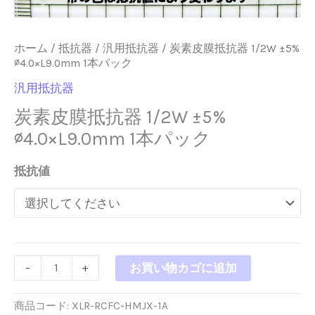
ホーム
/
抵抗器
/
汎用抵抗器
/ 炭素皮膜抵抗器 1/2W ±5%
∅4.0×L9.0mm 1本パック
汎用抵抗器
炭素皮膜抵抗器 1/2W ±5%
∅4.0×L9.0mm 1本パック
抵抗値
炭
-
+
お買い物カゴに追加
素
皮
膜
商品コード:
XLR-RCFC-HMJX-1A