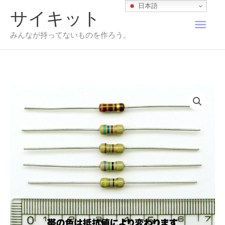
内
日本語
サイキット
容
メ
を
みんなが持ってないものを作ろう。
ス
イ
キ
ッ
プ
ン
メ
ニ
ュ
ー